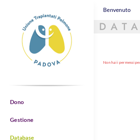
Skip
Benvenuto
to
content
DAT
Non hai i permessi pe
Dono
Gestione
Database